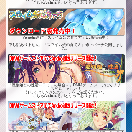
こちらAndroid専用となっております。
Vanadis新作「スライム娘の育て方」DL版販売中！
申し訳ありません。「スライム娘の育て方」修正パッチ公開しまし
た。
「魔物娘との性活～ラミアの場合～」DMMゲームストアにてリリー
ス開始しました！
詳しくはリンク先のページをご確認ください。
こちらAndroid専用となっております。