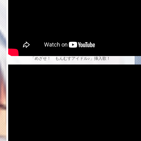
「めざせ！ もんむすアイドル♪」挿入歌！