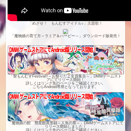
「めざせ！ もんむすアイドル♪」主題歌！
「魔物娘の育て方～ラミア＆ハーピー～」ダウンロード版発売！
「聖もんむすFestival!!～お祭りだよ全員集合～」DMMゲームスト
アにてリリース開始！
詳しくはリンク先のページをご確認ください。
こちらAndroid専用となっております。
「魔物娘の館 彗星館異形録～人魚の章～」DMMゲームストアにて
リリース開始しました！
詳しくはリンク先のページをご確認ください。